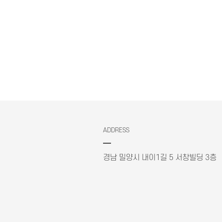
ADDRESS
경남 밀양시 내이1길 5 서창빌딩 3층