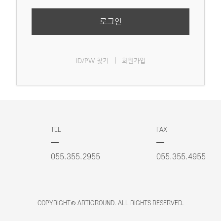
로그인
|
ID/PW 찾기
회원가입
TEL
FAX
055.355.2955
055.355.4955
COPYRIGHT© ARTIGROUND. ALL RIGHTS RESERVED.