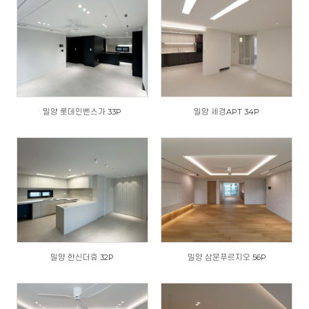
밀양 롯데인벤스가 33P
밀양 세경APT 34P
밀양 한신더휴 32P
밀양 삼문푸르지오 56P