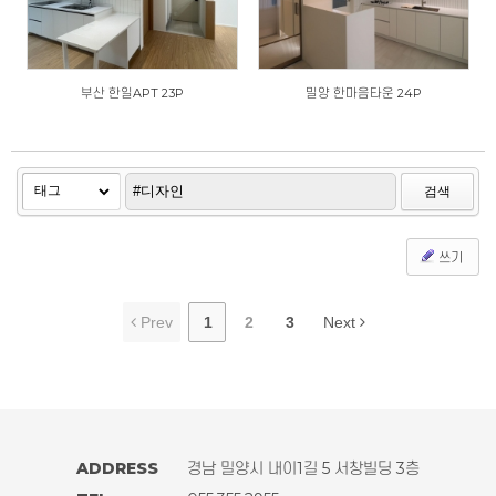
부산 한일APT 23P
밀양 한마음타운 24P
검색
쓰기
Prev
1
2
3
Next
ADDRESS
경남 밀양시 내이1길 5 서창빌딩 3층