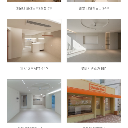
해운대 젤라또부2호점 31P
밀양 제일훼밀리 24P
밀양 대우APT 44P
롯데인벤스가 56P