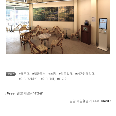
#해운대
,
#젤라또부
,
#31평
,
#리모델링
,
#상가인테리어
,
TAG •
#아티그라운드
,
#인테리어
,
#디자인
Prev
밀양 세경APT 34P
밀양 제일훼밀리 24P
Next