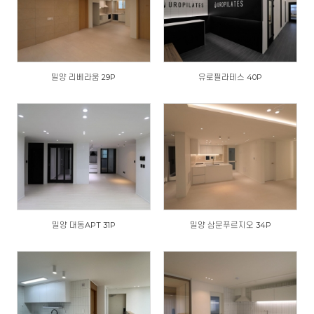
밀양 리베라움 29P
유로필라테스 40P
밀양 대동APT 31P
밀양 삼문푸르지오 34P