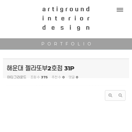
Sketchbook5, 스케치북5
Sketchbook5, 스케치북5
PORTFOLIO
해운대 젤라또부2호점 31P
아티그라운드
조회 수
375
추천 수
0
댓글
0