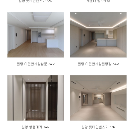
밀양 롯데인벤스가 33P
해운대 젤라또부
밀양 이편한세상삼문 34P
밀양 이편한세상밀양강 34P
밀양 쌍용예가 34P
밀양 롯데인벤스가 33P