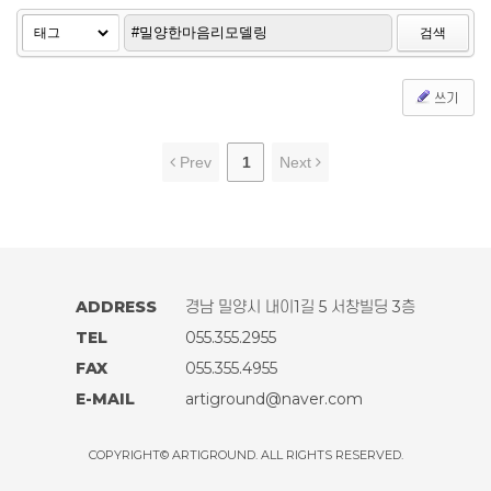
검색
쓰기
Prev
1
Next
ADDRESS
경남 밀양시 내이1길 5 서창빌딩 3층
TEL
055.355.2955
FAX
055.355.4955
E-MAIL
artiground@naver.com
COPYRIGHT© ARTIGROUND. ALL RIGHTS RESERVED.