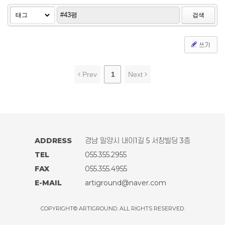
검색
쓰기
Prev
1
Next
ADDRESS
경남 밀양시 내이1길 5 서창빌딩 3층
TEL
055.355.2955
FAX
055.355.4955
E-MAIL
artiground@naver.com
COPYRIGHT© ARTIGROUND. ALL RIGHTS RESERVED.